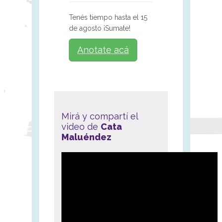
Tenés tiempo hasta el 15
de agosto ¡Sumate!
Anotate acá
Mirá y compartí el
video de
Cata
Maluéndez