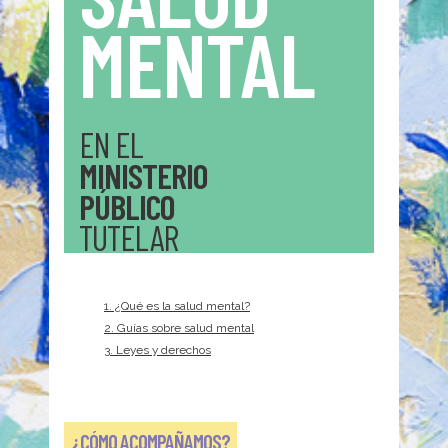
MENTAL
EN EL
MINISTERIO
PÚBLICO
TUTELAR
1. ¿Qué es la salud mental?
2. Guías sobre salud mental
3. Leyes y derechos
¿CÓMO ACOMPAÑAMOS?