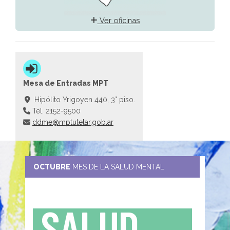
Ver oficinas
Mesa de Entradas MPT
Hipólito Yrigoyen 440, 3° piso.
Tel. 2152-9500
ddme@mptutelar.gob.ar
OCTUBRE
MES DE LA SALUD MENTAL
SALUD