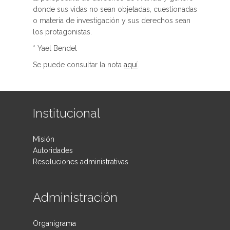
donde sus vidas no sean objetadas, cuestionadas
o materia de investigación y sus derechos sean
los protagonistas.
* Yael Bendel
Se puede consultar la nota
aquí
.
Institucional
Misión
Autoridades
Resoluciones administrativas
Administración
Organigrama