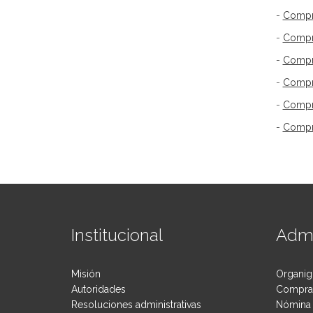
-
Compra
-
Compra
-
Compra
-
Compra
-
Compra
-
Compra
Institucional
Admi
Misión
Organig
Autoridades
Compras
Resoluciones administrativas
Nómina 