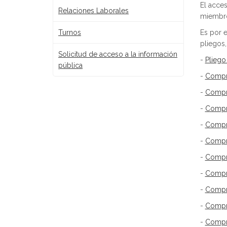
El acces
Relaciones Laborales
miembro 
Turnos
Es por e
pliegos,
Solicitud de acceso a la información
-
Pliego
pública
-
Compr
-
Compra
-
Compra
-
Compra
-
Compra
-
Compra
-
Compr
-
Compra
-
Compra
-
Compra