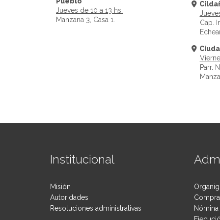
Pueblo
Cilda
Jueves de 10 a 13 hs.
Jueves
Manzana 3, Casa 1.
Cap. 
Echea
Ciuda
Vierne
Parr. 
Manzan
Institucional
Admi
Misión
Organig
Autoridades
Compras
Resoluciones administrativas
Nómina 
Ejecuci