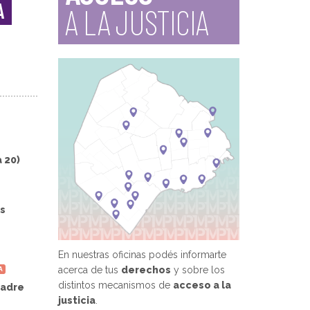
A
A LA JUSTICIA
a 20)
is
En nuestras oficinas podés informarte
acerca de tus
derechos
y sobre los
A
distintos mecanismos de
acceso a la
Padre
justicia
.