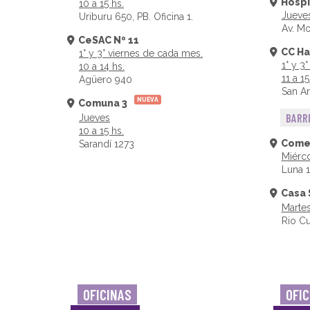
Hospi
10 a 15 hs.
Jueves
Uriburu 650, PB. Oficina 1.
Av. Mo
CeSAC Nº 11
CC Ha
1° y 3° viernes de cada mes.
1° y 3
10 a 14 hs.
11 a 15
Agüero 940
San A
NUEVA
Comuna 3
BARRI
Jueves
10 a 15 hs.
Come
Sarandí 1273
Miérco
Luna 
Casa 
Martes
Rio Cu
OFICINAS
OFIC