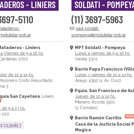
ADEROS - LINIERS
SOLDATI - POMPEY
 3697-5110
(11) 3697-5963
ataderos-
oad-soldati-
mptutelar.gob.ar
pompeya@mptutelar.gob.ar
ataderos - Liniers
MPT Soldati - Pompeya
a Viernes de 9 a 16 hs.
Lunes a viernes de 9 a 16 hs.
Cárdenas 2707.
Varela 3301
Barrio Papa Francisco (Vill
les de 10 a 14 hs.
Lunes y viernes de 10 a 14 hs.
Misionero Cristo Resucitado
Araujo 4392 (y Av. Cruz).
na 3
Pquia. San Francisco de As
quia San Cayetano
Liniers
Jueves de 10 a 14 hs.
Mariano Acosta 3501
(y Corrales)
 de 9 a 13 hs.
 220
NUEV
Barrio Ramón Carrillo
Casa de la Justicia Social 
IO CILDAÑEZ
Mugica