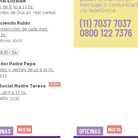
tal Elizalde
mensaje o comunicar
 de 8.30 a 13 hs.
vía telefónica
ntes de Oca 40. Hall central
(11) 7037 7037
ciendo Ruido
0800 122 7376
° miércoles de cada mes.
 hs.
ntonio 1000
O 21 - 24
dor Padre Pepe
les y viernes de 10 a 14 hs.
1913
NUEVA
Social Madre Teresa
 de 9 a 13 hs.
arto 3335
NUEVA
NUEVA
INAS
OFICINAS