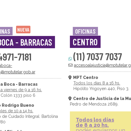
NUEVA
INAS
OFICINAS
CENTRO
BOCA - BARRACAS
(11) 7037 7037
 4971-7181
accesoalajusticia@mptutelar.g
aboca-
s@mptutelar.gob.ar
MPT Centro
Todos los días 8 a 16 hs.
a Boca - Barracas
Hipólito Yrigoyen 440, Piso 3.
a viernes de 9 a 16 hs.
 Colón 1333 piso 6
Centro de Justicia de la Mu
Pedro de Mendoza 2689.
o Rodrigo Bueno
les de 10 a 14 hs.
 de Cuidado Integral. Bartolina
Todos los días
780
de 8 a 20 hs.
podés enviarnos un