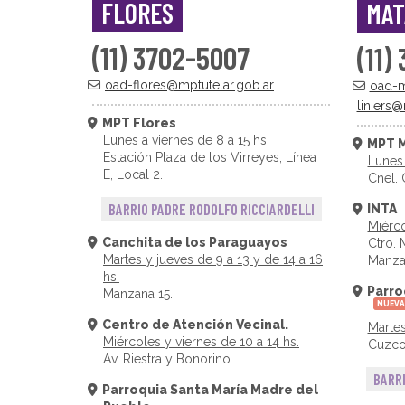
FLORES
MAT
(11) 3702-5007
(11)
oad-flores@mptutelar.gob.ar
oad-m
liniers@
MPT Flores
Lunes a viernes de 8 a 15 hs.
MPT M
Estación Plaza de los Virreyes, Línea
Lunes 
E, Local 2.
Cnel. 
BARRIO PADRE RODOLFO RICCIARDELLI
INTA
Miérco
Canchita de los Paraguayos
Ctro. 
Martes y jueves de 9 a 13 y de 14 a 16
Manza
hs.
Parro
Manzana 15.
NUEVA
Centro de Atención Vecinal.
Martes
Miércoles y viernes de 10 a 14 hs.
Cuzco
Av. Riestra y Bonorino.
BARR
Parroquia Santa María Madre del