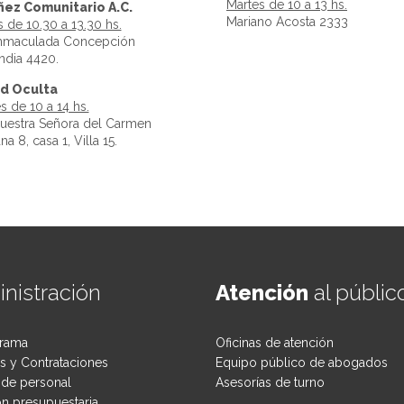
Martes de 10 a 13 hs.
ñez Comunitario A.C.
Mariano Acosta 2333
 de 10.30 a 13.30 hs.
Inmaculada Concepción
ndia 4420.
d Oculta
s de 10 a 14 hs.
Nuestra Señora del Carmen
a 8, casa 1, Villa 15.
nistración
Atención
al públic
rama
Oficinas de atención
 y Contrataciones
Equipo público de abogados
de personal
Asesorías de turno
ón presupuestaria