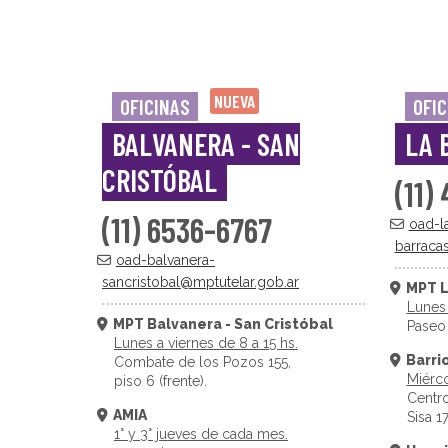
NUEVA
OFICINAS
OFIC
BALVANERA - SAN
LA 
CRISTÓBAL
(11)
(11) 6536-6767
oad-l
barraca
oad-balvanera-
sancristobal@mptutelar.gob.ar
MPT L
Lunes 
MPT Balvanera - San Cristóbal
Paseo
Lunes a viernes de 8 a 15 hs.
Barri
Combate de los Pozos 155,
Miérco
piso 6 (frente).
Centro
AMIA
Sisa 1
1° y 3° jueves de cada mes.