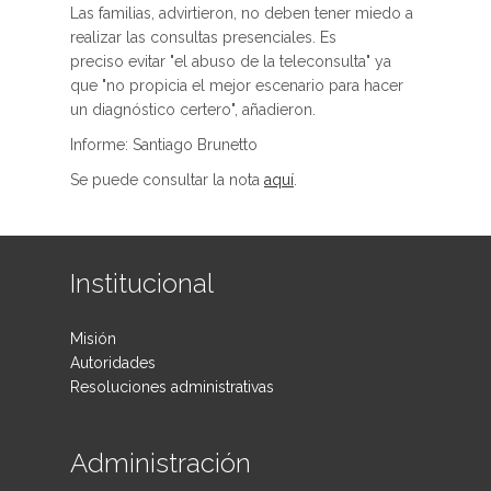
Las familias, advirtieron, no deben tener miedo a
realizar las consultas presenciales. Es
preciso evitar "el abuso de la teleconsulta" ya
que "no propicia el mejor escenario para hacer
un diagnóstico certero", añadieron.
Informe: Santiago Brunetto
Se puede consultar la nota
aquí
.
Institucional
Misión
Autoridades
Resoluciones administrativas
Administración