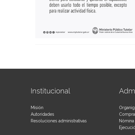
Institucional
Admi
Misión
Organig
Autoridades
Compras
Resoluciones administrativas
Nómina 
Ejecuci