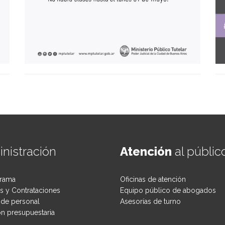
nistración
Atención
al públic
rama
Oficinas de atención
 y Contrataciones
Equipo público de abogados
de personal
Asesorías de turno
ón presupuestaria