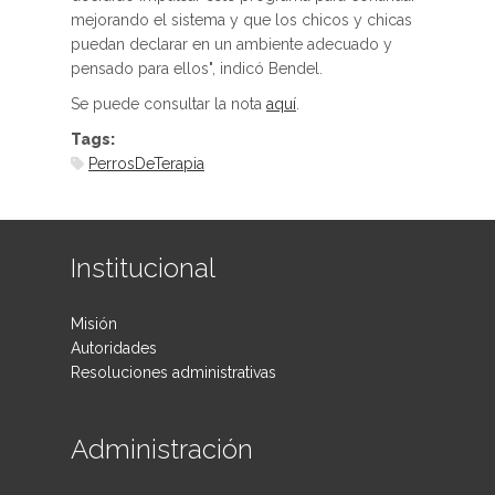
mejorando el sistema y que los chicos y chicas
puedan declarar en un ambiente adecuado y
pensado para ellos", indicó Bendel.
Se puede consultar la nota
aquí
.
Tags:
PerrosDeTerapia
Institucional
Misión
Autoridades
Resoluciones administrativas
Administración