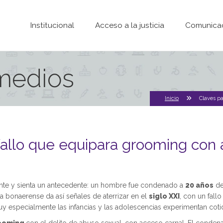
Pasar al contenido principal
Institucional
Acceso a la justicia
Comunica
 medios
Inicio
Claves p
fallo que equipara grooming con
nte y sienta un antecedente: un hombre fue condenado a
20 años
de
ia bonaerense da así señales de aterrizar en el
siglo XXI
, con un fall
 especialmente las infancias y las adolescencias experimentan coti