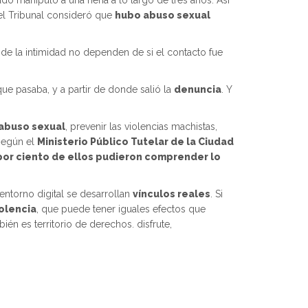
do manipuló a una nena a lo largo de tres años. Así
 el Tribunal consideró que
hubo abuso sexual
de la intimidad no dependen de si el contacto fue
ue pasaba, y a partir de donde salió la
denuncia
. Y
 abuso sexual
, prevenir las violencias machistas,
 según el
Ministerio Público Tutelar de la Ciudad
0 por ciento de ellos pudieron comprender lo
 entorno digital se desarrollan
vínculos reales
. Si
iolencia
, que puede tener iguales efectos que
bién es territorio de derechos. disfrute,