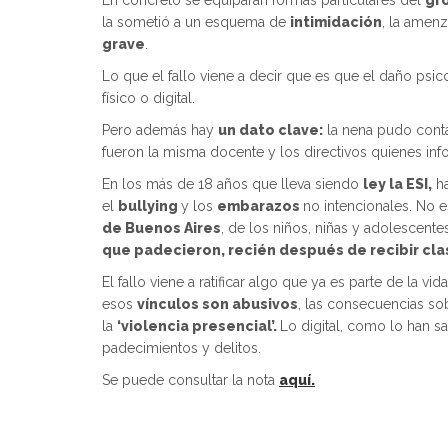
En concreto se equiparan formas particulares del
gr
la sometió a un esquema de
intimidación
, la amenz
grave
.
Lo que el fallo viene a decir que es que el daño psi
físico o digital.
Pero además hay
un dato clave:
la nena pudo conta
fueron la misma docente y los directivos quienes inf
En los más de 18 años que lleva siendo
ley la ESI,
ha
el
bullying
y los
embarazos
no intencionales. No e
de Buenos Aires
, de los niños, niñas y adolescent
que padecieron, recién después de recibir cla
El fallo viene a ratificar algo que ya es parte de la vi
esos
vínculos son abusivos
, las consecuencias s
la
‘violencia presencial’.
Lo digital, como lo han 
padecimientos y delitos.
Se puede consultar la nota
aquí.