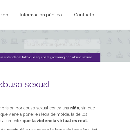
ción
Información pública
Contacto
Formulario de
búsqueda
ara entender el fallo que equipara grooming con abuso sexual
 abuso sexual
 prisión por abuso sexual contra una
niña
, sin que
o que viene a poner en letra de molde, la de los
dianamente:
que la violencia virtual es real.