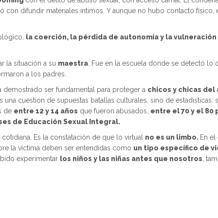
ooming
con el delito de abuso sexual, con acceso carnal. El condena
ó con difundir materiales íntimos. Y aunque no hubo contacto físico,
cológico,
la coerción, la pérdida de autonomía y la vulneración
r la situación a su
maestra
. Fue en la escuela donde se detectó lo q
ormaron a los padres.
 demostrado ser fundamental para proteger a
chicos y chicas del
s una cuestión de supuestas batallas culturales, sino de estadísticas:
es de
entre 12 y 14 años
que fueron abusados,
entre el 70 y el 8
ses de Educación Sexual Integral.
da cotidiana. Es la constatación de que lo virtual
no es un limbo.
En el
obre la víctima deben ser entendidas como
un tipo específico de v
sabido experimentar
los niños y las niñas antes que nosotros
, tam