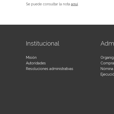
Se puede consultar la nota
aquí
.
Institucional
Admi
Misión
Organig
Autoridades
Compras
Resoluciones administrativas
Nómina 
Ejecuci