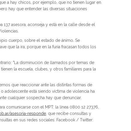
que a hay chicos, por ejemplo, que no tienen lugar en
a pero hay que entender las diversas situaciones
a 137 asesora, aconseja y está en la calle desde el
Violencias.
propio cuerpo, sobre el estado de ánimo. Se
e que la ira, porque en la furia fracasan todos los
ntrario: "La disminución de llamados por temas de
ienen la escuela, clubes, y otros familiares para la
nemos que reaccionar ante las distintas formas de
o adolescente está siendo víctima de violencia ha
 ante cualquier sospecha hay que denunciar.
 Para comunicarse con el MPT: la línea 0800 12 27376,
ob.ar/asesoria-responde
, que recibe consultas y
ultas en sus redes sociales: Facebook / Twitter: