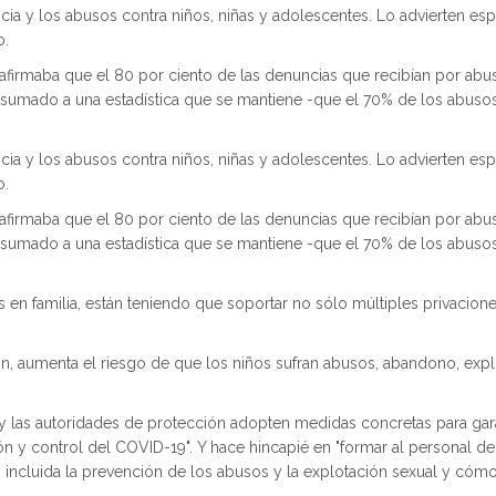
cia y los abusos contra niños, niñas y adolescentes. Lo advierten espe
o.
 afirmaba que el 80 por ciento de las denuncias que recibían por abu
o, sumado a una estadística que se mantiene -que el 70% de los abus
cia y los abusos contra niños, niñas y adolescentes. Lo advierten espe
o.
 afirmaba que el 80 por ciento de las denuncias que recibían por abu
o, sumado a una estadística que se mantiene -que el 70% de los abus
 en familia, están teniendo que soportar no sólo múltiples privacion
n, aumenta el riesgo de que los niños sufran abusos, abandono, explo
 las autoridades de protección adopten medidas concretas para gara
 y control del COVID-19". Y hace hincapié en "formar al personal de s
 incluida la prevención de los abusos y la explotación sexual y cóm