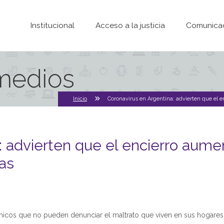
Pasar al contenido principal
Institucional
Acceso a la justicia
Comunica
 medios
Inicio
Coronavirus en Argentina: advierten que el e
 advierten que el encierro aument
ñas
hicos que no pueden denunciar el maltrato que viven en sus hogares