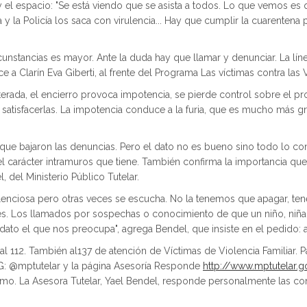
y el espacio: "Se está viendo que se asista a todos. Lo que vemos es 
ta y la Policía los saca con virulencia... Hay que cumplir la cuarenten
cunstancias es mayor. Ante la duda hay que llamar y denunciar. La líne
e a Clarín Eva Giberti, al frente del Programa Las víctimas contra las 
alterada, el encierro provoca impotencia, se pierde control sobre el 
atisfacerlas. La impotencia conduce a la furia, que es mucho más grav
 que bajaron las denuncias. Pero el dato no es bueno sino todo lo co
l carácter intramuros que tiene. También confirma la importancia que t
l, del Ministerio Público Tutelar.
 silenciosa pero otras veces se escucha. No la tenemos que apagar, te
tes. Los llamados por sospechas o conocimiento de que un niño, niña 
dato el que nos preocupa", agrega Bendel, que insiste en el pedido:
 al 112. También al137 de atención de Víctimas de Violencia Familiar.
IG: @mptutelar y la página Asesoría Responde
http://www.mptutelar.g
o. La Asesora Tutelar, Yael Bendel, responde personalmente las cons