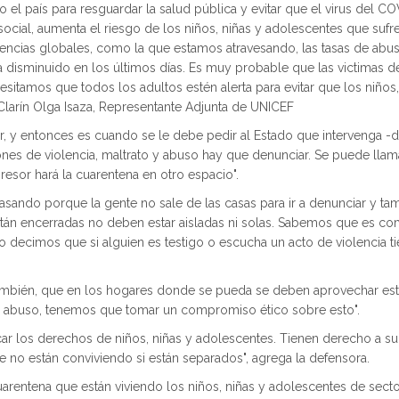
o el país para resguardar la salud pública y evitar que el virus del 
social, aumenta el riesgo de los niños, niñas y adolescentes que sufre
ncias globales, como la que estamos atravesando, las tasas de abus
 ha disminuido en los últimos días. Es muy probable que las victimas 
sitamos que todos los adultos estén alerta para evitar que los niño
 Clarín Olga Isaza, Representante Adjunta de UNICEF
, y entonces es cuando se le debe pedir al Estado que intervenga -d
es de violencia, maltrato y abuso hay que denunciar. Se puede llamar 
resor hará la cuarentena en otro espacio".
asando porque la gente no sale de las casas para ir a denunciar y tamb
tán encerradas no deben estar aisladas ni solas. Sabemos que es co
so decimos que si alguien es testigo o escucha un acto de violencia ti
ambién, que en los hogares donde se pueda se deben aprovechar esto
 el abuso, tenemos que tomar un compromiso ético sobre esto".
r los derechos de niños, niñas y adolescentes. Tienen derecho a su
e no están conviviendo si están separados", agrega la defensora.
cuarentena que están viviendo los niños, niñas y adolescentes de s