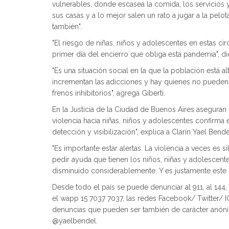
vulnerables, donde escasea la comida, los servicios 
sus casas y a lo mejor salen un rato a jugar a la pelo
también".
"El riesgo de niñas, niños y adolescentes en estas cir
primer día del encierro que obliga esta pandemia", dic
"Es una situación social en la que la población está 
incrementan las adicciones y hay quienes no pueden s
frenos inhibitorios", agrega Giberti.
En la Justicia de la Ciudad de Buenos Aires aseguran
violencia hacia niñas, niños y adolescentes confirma e
detección y visibilización", explica a Clarín Yael Bende
"Es importante estar alertas. La violencia a veces es
pedir ayuda que tienen los niños, niñas y adolescen
disminuido considerablemente. Y es justamente este 
Desde todo el país se puede denunciar al 911, al 144,
el wapp 15 7037 7037, las redes Facebook/ Twitter/ 
denuncias que pueden ser también de carácter anónim
@yaelbendel.