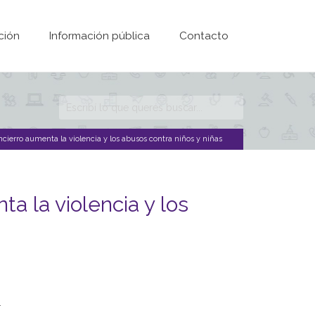
ción
Información pública
Contacto
Formulario de
búsqueda
ncierro aumenta la violencia y los abusos contra niños y niñas
a la violencia y los
.