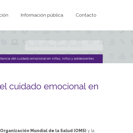
ción
Información pública
Contacto
Formulario de
búsqueda
ortancia del cuidado emocional en niñas, niños y adolescentes
 del cuidado emocional en
Organización Mundial de la Salud (OMS)
y la