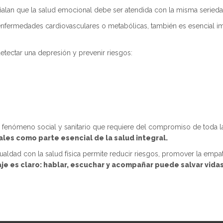
alan que la salud emocional debe ser atendida con la misma seriedad 
fermedades cardiovasculares o metabólicas, también es esencial imp
detectar una depresión y prevenir riesgos:
 un fenómeno social y sanitario que requiere del compromiso de toda
es como parte esencial de la salud integral.
gualdad con la salud física permite reducir riesgos, promover la empat
aje es claro: hablar, escuchar y acompañar puede salvar vidas