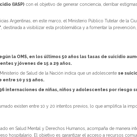
cidio (IASP)
con el objetivo de generar conciencia, derribar estigm
icias Argentinas, en este marco, el Ministerio Público Tutelar de la 
”
, destinada a visibilizar esta problemática y a fomentar la prevención
gún la OMS, en los últimos 50 años las tasas de suicidio aum
entes y jóvenes de 15 a 29 años.
l Ministerio de Salud de la Nación indica que un adolescente
se suici
 entre 10 y 19 años.
596 internaciones de niñas, niños y adolescentes por riesgo s
ado existen entre 10 y 20 intentos previos, lo que amplifica la impor
izado en Salud Mental y Derechos Humanos, acompaña de manera integ
so hospitalario. El objetivo es garantizar el acceso a recursos comun