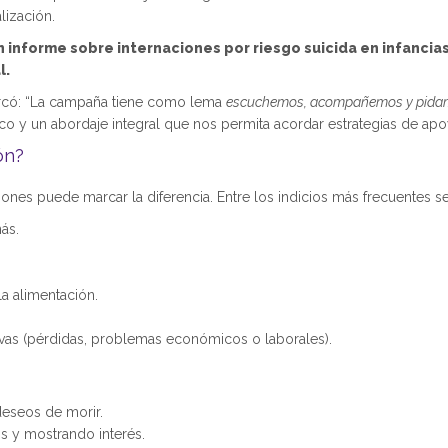
lización.
 informe sobre internaciones por riesgo suicida en infancia
l.
rcó: “La campaña tiene como lema
escuchemos, acompañemos y pida
fico y un abordaje integral que nos permita acordar estrategias de a
ón?
nes puede marcar la diferencia. Entre los indicios más frecuentes s
ás.
a alimentación.
ativas (pérdidas, problemas económicos o laborales).
deseos de morir.
os y mostrando interés.