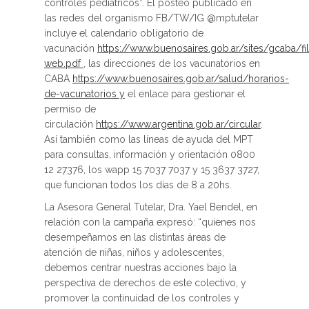
controles pediátricos”. El posteo publicado en
las redes del organismo FB/TW/IG @mptutelar
incluye el calendario obligatorio de
vacunación
https://www.buenosaires.gob.ar/sites/gcaba/fi
web.pdf
, las direcciones de los vacunatorios en
CABA
https://www.buenosaires.gob.ar/salud/horarios-
de-vacunatorios y
el enlace para gestionar el
permiso de
circulación
https://www.argentina.gob.ar/circular
.
Así también como las líneas de ayuda del MPT
para consultas, información y orientación 0800
12 27376, los wapp 15 7037 7037 y 15 3637 3727,
que funcionan todos los días de 8 a 20hs.
La Asesora General Tutelar, Dra. Yael Bendel, en
relación con la campaña expresó: “quienes nos
desempeñamos en las distintas áreas de
atención de niñas, niños y adolescentes,
debemos centrar nuestras acciones bajo la
perspectiva de derechos de este colectivo, y
promover la continuidad de los controles y