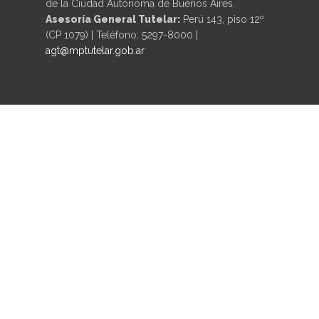
de la Ciudad Autónoma de Buenos Aires.
Asesoría General Tutelar:
Perú 143, piso 12º
(CP 1079) | Teléfono: 5297-8000 |
agt@mptutelar.gob.ar