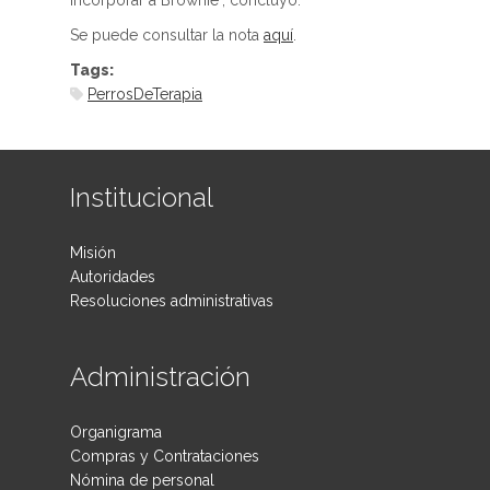
incorporar a Brownie", concluyó.
Se puede consultar la nota
aquí
.
Tags:
PerrosDeTerapia
Institucional
Misión
Autoridades
Resoluciones administrativas
Administración
Organigrama
Compras y Contrataciones
Nómina de personal