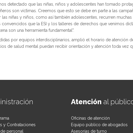
Hemos detectado que las niñas, niños y adolescentes han tomado pro
pañeros son víctimas. Creemos que esto se debe en parte a las campañ
 las niñas y niños, como así también adolescentes, recurren muchas v
os convencidos que la ESI y los talleres de derechos que venimos d
ntena son una herramienta fundamental".
endidas por equipos interdisciplinarios, amplió el horario de atención 
cios de salud mental puedan recibir orientación y atención toda vez 
nistración
Atención
al públic
rama
Oficinas de atención
 y Contrataciones
Equipo público de abogados
de personal
Asesorías de turno