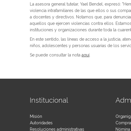
La asesora general tutelar, Yael Bendel, expresó: "
violencia intrafamiliares de las que ellos o sus com
a docentes y directivos. Notamos que, para denunciar
aquellos que ejercen violencias contra ellos. Estam
instituciones y organizaciones durante toda la cuare
En este sentido, las líneas de acceso a la justicia, at
niños, adolescentes y personas usuarias de los servi
Se puede consultar la nota
aquí
.
Institucional
Admi
Misión
Organig
Autoridades
Compras
Resoluciones administrativas
Nómina 