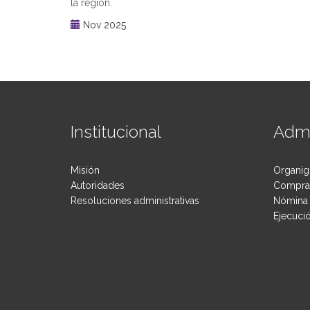
la región.
Nov 2025
Institucional
Admi
Misión
Organig
Autoridades
Compras
Resoluciones administrativas
Nómina 
Ejecuci