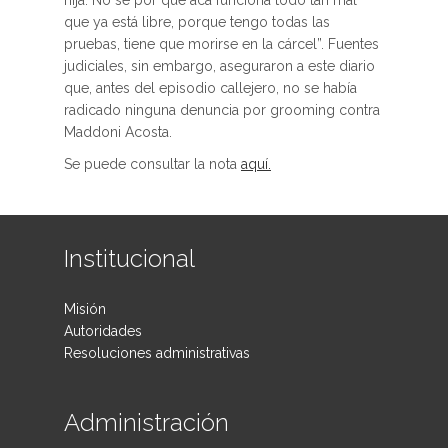
hija. No sé por qué acá funciona todo tan mal
que ya está libre, porque tengo todas las
pruebas, tiene que morirse en la cárcel”. Fuentes
judiciales, sin embargo, aseguraron a este diario
que, antes del episodio callejero, no se había
radicado ninguna denuncia por grooming contra
Maddoni Acosta.
Se puede consultar la nota
aquí.
Institucional
Misión
Autoridades
Resoluciones administrativas
Administración