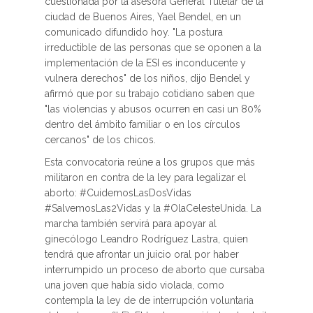
cuestionada por la asesora General Tutelar de la
ciudad de Buenos Aires, Yael Bendel, en un
comunicado difundido hoy. "La postura
irreductible de las personas que se oponen a la
implementación de la ESI es inconducente y
vulnera derechos" de los niños, dijo Bendel y
afirmó que por su trabajo cotidiano saben que
"las violencias y abusos ocurren en casi un 80%
dentro del ámbito familiar o en los círculos
cercanos" de los chicos.
Esta convocatoria reúne a los grupos que más
militaron en contra de la ley para legalizar el
aborto: #CuidemosLasDosVidas
#SalvemosLas2Vidas y la #OlaCelesteUnida. La
marcha también servirá para apoyar al
ginecólogo Leandro Rodríguez Lastra, quien
tendrá que afrontar un juicio oral por haber
interrumpido un proceso de aborto que cursaba
una joven que había sido violada, como
contempla la ley de de interrupción voluntaria