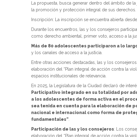
La propuesta, busca generar dentro del ámbito de la j
la promoción y protección integral de sus derechos.
Inscripción: La inscripción se encuentra abierta desde
Durante los encuentros, las y los consejeros participa
como derecho ambiental, primer voto, acceso a la just
Más de 80 adolescentes participaron a lo lar
y los canales de acceso a la justicia.
Entre otras acciones destacadas, las y los consejero
elaboración del “Plan integral de acción contra la vio
espacios institucionales de relevancia.
En 2025, la Legislatura de la Ciudad declaró de inter
Participativo integrado en su totalidad por ad
a los adolescentes de forma activa en el proc
sea tenida en cuenta para la elaboración de po
nacional e internacional como forma de proteg
fundamentales”
.
Participación de las y los consejeros
: Los conse
elaboración del “Plan integral de acción contra la vi