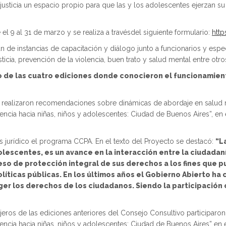
usticia un espacio propio para que las y los adolescentes ejerzan su d
 el 9 al 31 de marzo y se realiza a travésdel siguiente formulario:
htt
n de instancias de capacitación y diálogo junto a funcionarios y espec
icia, prevención de la violencia, buen trato y salud mental entre otro
go de las cuatro ediciones donde conocieron el funcionamien
s realizaron recomendaciones sobre dinámicas de abordaje en salud men
lencia hacia niñas, niños y adolescentes: Ciudad de Buenos Aires”, en 
és jurídico el programa CCPA. En el texto del Proyecto se destacó:
“L
olescentes, es un avance en la interacción entre la ciudadaní
eso de protección integral de sus derechos a los fines que 
líticas públicas. En los últimos años el Gobierno Abierto ha
er los derechos de los ciudadanos. Siendo la participación 
jeros de las ediciones anteriores del Consejo Consultivo participaro
olencia hacia niñas, niños y adolescentes: Ciudad de Buenos Aires” en 