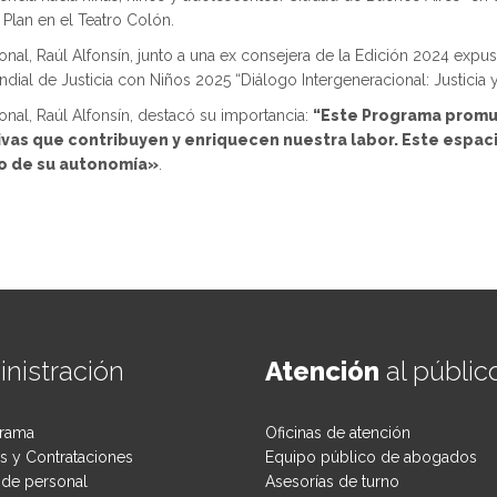
 Plan en el Teatro Colón.
nal, Raúl Alfonsín, junto a una ex consejera de la Edición 2024 expu
ial de Justicia con Niños 2025 “Diálogo Intergeneracional: Justicia y
onal, Raúl Alfonsín, destacó su importancia:
“Este Programa promue
vas que contribuyen y enriquecen nuestra labor. Este espaci
to de su autonomía»
.
nistración
Atención
al públic
rama
Oficinas de atención
 y Contrataciones
Equipo público de abogados
de personal
Asesorías de turno