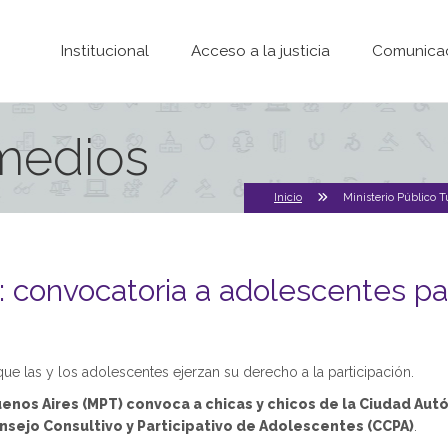
Pasar al contenido principal
Institucional
Acceso a la justicia
Comunica
 medios
Inicio
Ministerio Público T
r: convocatoria a adolescentes pa
e las y los adolescentes ejerzan su derecho a la participación.
Buenos Aires (MPT) convoca a chicas y chicos de la Ciudad Au
Consejo Consultivo y Participativo de Adolescentes (CCPA)
.