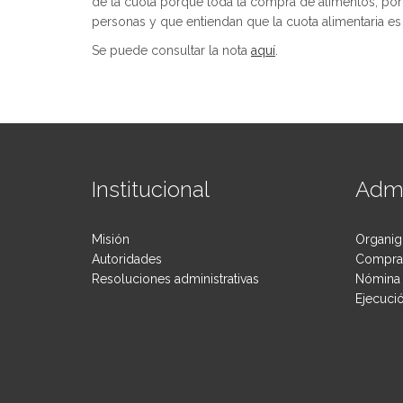
de la cuota porque toda la compra de alimentos, por 
personas y que entiendan que la cuota alimentaria es 
Se puede consultar la nota
aquí
.
Institucional
Admi
Misión
Organig
Autoridades
Compras
Resoluciones administrativas
Nómina 
Ejecuci