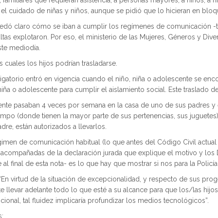
 familiares que requieran asistencia; a personas mayores; a niños, a n
 el cuidado de niñas y niños, aunque se pidió que lo hicieran en bloq
quedó claro cómo se iban a cumplir los regímenes de comunicación -
ltas explotaron. Por eso, el ministerio de las Mujeres, Géneros y Dive
ste mediodía.
 cuales los hijos podrían trasladarse.
bligatorio entró en vigencia cuando el niño, niña o adolescente se enc
niña o adolescente para cumplir el aislamiento social. Este traslado d
ente pasaban 4 veces por semana en la casa de uno de sus padres y el 
o (donde tienen la mayor parte de sus pertenencias, sus juguetes). 
dre, están autorizados a llevarlos.
imen de comunicación habitual (lo que antes del Código Civil actual 
acompañadas de la declaración jurada que explique el motivo y los DN
al final de esta nota- es lo que hay que mostrar si nos para la Policía
En virtud de la situación de excepcionalidad, y respecto de sus prog
nte llevar adelante todo lo que esté a su alcance para que los/las hi
pcional, tal fluidez implicaría profundizar los medios tecnológicos”.
s: