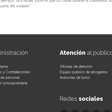
ejemplo, va a recaer sobre el que los cuide durante la cuarentena. Es
parte del cuidado”.
nistración
Atención
al públic
rama
Oficinas de atención
 y Contrataciones
Equipo público de abogados
de personal
Asesorías de turno
ón presupuestaria
Redes
sociales