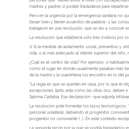
personas que “deban asistir a otras con discapacidad;
madres y padres sí podían trasladarse para repartirse
Pero en la urgencia por la emergencia sanitaria no 
llevan bien y tienen acuerdos de palabra- y las consu
trabajaron en una resolución, que se dio a conocer e
La resolución que establece sólo tres motivos por los
1) Si la medida de aislamiento social, preventivo y o
vida, o al más adecuado al interés superior del niño, 
¿Cuál es el centro de vida? Por ejemplo, si habitualm
como el lugar en donde usualmente pasaban más tiemp
de la madre y la cuarentena los encontró en lo del pa
“La regla es que se queden en casa, por lo que el rég
excepciones, tanto esta como las otras dos, deben ir 
Sabrina Cartabia. Esa declaración -que adjunta Infobae 
La resolución pide fomentar los lazos tecnológicos: “
personal unilateral, debiendo el progenitor convivie
progenitor no conviviente (...). En este contexto exce
La segunda razón por la que se podría trasladarlos e