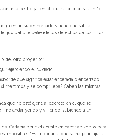
sentarse del hogar en el que se encuentra el niño,
rabaja en un supermercado y tiene que salir a
poder judicial que defiende los derechos de los niños
io del otro progenitor.
uir ejerciendo el cuidado.
desborde que significa estar encerada o encerrado
asa si mentimos y se comprueba? Caben las mismas
ada que no esté ajena al decreto en el que se
ción, no andar yendo y viniendo, subiendo a un
los, Cartabia pone el acento en hacer acuerdos para
 es imposible). “Es importante que se haga un ajuste