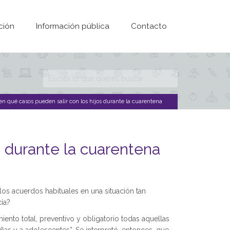
ción
Información pública
Contacto
Formulario de
búsqueda
en qué casos pueden salir con los hijos durante la cuarentena
s durante la cuarentena
os acuerdos habituales en una situación tan
cía?
ento total, preventivo y obligatorio todas aquellas