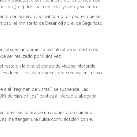
iñas y a adolescentes”. Se interpretó, entonces, que
ues de 3 o 4 días, para no estar yendo y viniendo.
tanto con acuerdo judicial como los padres que se
rsidad, el ministerio de Desarrollo y el de Seguridad
ontraba en un domicilio distinto al de su centro de
ebe ser realizado por única vez.
resto en la otra, el centro de vida se interpreta
Es decir: si estaban 4 veces por semana en la casa
era el “régimen de visitas”) se suspende. Las
I de hijas e hijos”, explica a Infobae la abogada
.
enitores, se trataría de un supuesto de cuidado
jos/as mantengan una fluida comunicación con el