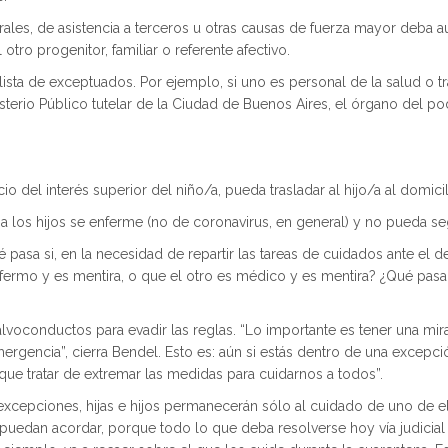
les, de asistencia a terceros u otras causas de fuerza mayor deba au
otro progenitor, familiar o referente afectivo.
 lista de exceptuados. Por ejemplo, si uno es personal de la salud o t
Ministerio Público tutelar de la Ciudad de Buenos Aires, el órgano del 
 del interés superior del niño/a, pueda trasladar al hijo/a al domicil
 los hijos se enferme (no de coronavirus, en general) y no pueda seg
 pasa si, en la necesidad de repartir las tareas de cuidados ante el 
nfermo y es mentira, o que el otro es médico y es mentira? ¿Qué p
alvoconductos para evadir las reglas. “Lo importante es tener una mir
emergencia”, cierra Bendel. Esto es: aún si estás dentro de una excep
que tratar de extremar las medidas para cuidarnos a todos”.
excepciones, hijas e hijos permanecerán sólo al cuidado de uno de el
 puedan acordar, porque todo lo que deba resolverse hoy vía judicial