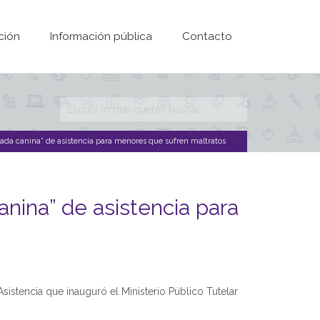
ción
Información pública
Contacto
Formulario de
búsqueda
gada canina” de asistencia para menores que sufren maltratos
anina” de asistencia para
istencia que inauguró el Ministerio Público Tutelar