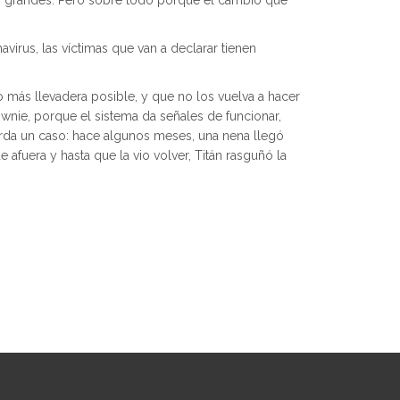
ás grandes. Pero sobre todo porque el cambio que
irus, las víctimas que van a declarar tienen
lo más llevadera posible, y que no los vuelva a hacer
wnie, porque el sistema da señales de funcionar,
uerda un caso: hace algunos meses, una nena llegó
e afuera y hasta que la vio volver, Titán rasguñó la