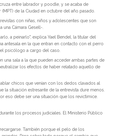
cruza entre labrador y poodle, y se acaba de
ar (MPT) de la Ciudad en octubre del año pasado.
trevistas con niñas, niños y adolescentes que son
r a una Cámara Gesell-.
lo, a peinarlo", explica Yael Bendel, la titular del
na antesala en la que entran en contacto con el perro
 el psicólogo a cargo del caso.
n en una sala a la que pueden acceder ambas partes de
neutralizar los efectos de haber relatado aquello de
 hablar chicos que venían con los dedos clavados al
e la situación estresante de la entrevista dure menos.
or eso debe ser una situación que los revictimice.
urante los procesos judiciales. El Ministerio Público
brecargarse. También porque el pelo de los