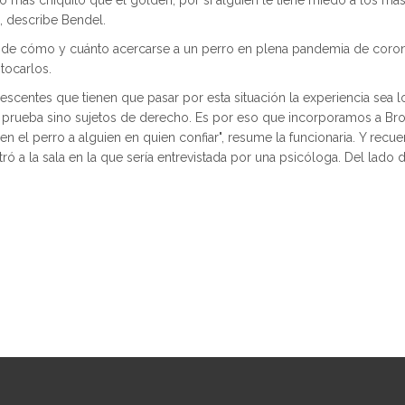
o más chiquito que el golden, por si alguien le tiene miedo a los m
, describe Bendel.
 de cómo y cuánto acercarse a un perro en plena pandemia de coronav
tocarlos.
olescentes que tienen que pasar por esta situación la experiencia sea 
e prueba sino sujetos de derecho. Es por eso que incorporamos a Bro
n el perro a alguien en quien confiar", resume la funcionaria. Y rec
ró a la sala en la que sería entrevistada por una psicóloga. Del lado d