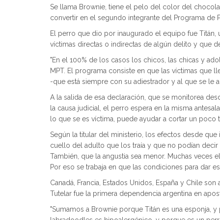
Se llama Brownie, tiene el pelo del color del choco
convertir en el segundo integrante del Programa de P
El perro que dio por inaugurado el equipo fue Titán,
víctimas directas o indirectas de algún delito y que d
"En el 100% de los casos los chicos, las chicas y adoles
MPT. El programa consiste en que las víctimas que lle
-que está siempre con su adiestrador y al que se le 
A la salida de esa declaración, que se monitorea desd
la causa judicial, el perro espera en la misma antesa
lo que se es víctima, puede ayudar a cortar un poco 
Según la titular del ministerio, los efectos desde qu
cuello del adulto que los traía y que no podían decir
También, que la angustia sea menor. Muchas veces el t
Por eso se trabaja en que las condiciones para dar e
Canadá, Francia, Estados Unidos, España y Chile son a
Tutelar fue la primera dependencia argentina en apost
"Sumamos a Brownie porque Titán es una esponja, y p