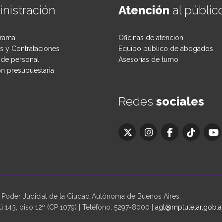
nistración
Atención
al públic
rama
Oficinas de atención
 y Contrataciones
Equipo público de abogados
de personal
Asesorías de turno
ón presupuestaria
Redes
sociales
oder Judicial de la Ciudad Autónoma de Buenos Aires.
 143, piso 12º (CP 1079) | Teléfono: 5297-8000 |
agt@mptutelar.gob.a