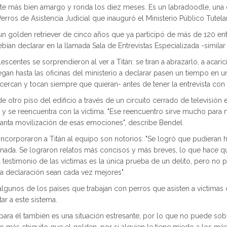
late más bien amargo y ronda los diez meses. Es un labradoodle, una 
erros de Asistencia Judicial que inauguró el Ministerio Público Tutel
 un golden retriever de cinco años que ya participó de más de 120 en
ebían declarar en la llamada Sala de Entrevistas Especializada -simila
centes se sorprendieron al ver a Titán: se tiran a abrazarlo, a acariciar
gan hasta las oficinas del ministerio a declarar pasen un tiempo en u
acercan y tocan siempre que quieran- antes de tener la entrevista con
e otro piso del edificio a través de un circuito cerrado de televisió
la y se reencuentra con la víctima. "Ese reencuentro sirve mucho para 
tanta movilización de esas emociones", describe Bendel.
e incorporaron a Titán al equipo son notorios: "Se logró que pudieran
 nada. Se lograron relatos más concisos y más breves, lo que hace qu
estimonio de las víctimas es la única prueba de un delito, pero no p
sa declaración sean cada vez mejores".
lgunos de los países que trabajan con perros que asisten a víctimas d
ar a este sistema.
ara él también es una situación estresante, por lo que no puede so