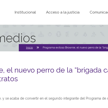
Pasar al contenido principal
Institucional
Acceso a la justicia
Comunica
 medios
Inicio
Programa exitoso Brownie, el nuevo perro de la “bri
 el nuevo perro de la “brigada c
ratos
, y se acaba de convertir en el segundo integrante del Programa de As