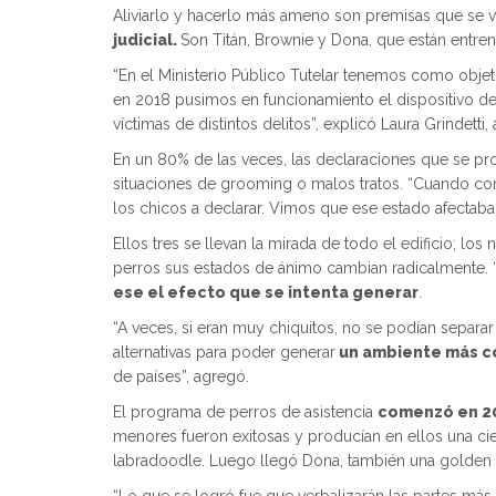
Aliviarlo y hacerlo más ameno son premisas que se vi
judicial.
Son Titán, Brownie y Dona, que están entr
“En el Ministerio Público Tutelar tenemos como objeti
en 2018 pusimos en funcionamiento el dispositivo de 
víctimas de distintos delitos”, explicó Laura Grindetti,
En un 80% de las veces, las declaraciones que se pr
situaciones de grooming o malos tratos. “Cuando com
los chicos a declarar. Vimos que ese estado afectaba
Ellos tres se llevan la mirada de todo el edificio; lo
perros sus estados de ánimo cambian radicalmente. 
ese el efecto que se intenta generar
.
“A veces, si eran muy chiquitos, no se podían separar
alternativas para poder generar
un ambiente más c
de países”, agregó.
El programa de perros de asistencia
comenzó en 201
menores fueron exitosas y producían en ellos una cie
labradoodle. Luego llegó Dona, también una golden r