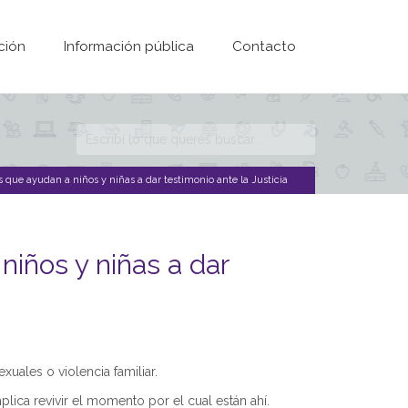
ción
Información pública
Contacto
Formulario de
búsqueda
s que ayudan a niños y niñas a dar testimonio ante la Justicia
niños y niñas a dar
ales o violencia familiar.
plica revivir el momento por el cual están ahí.