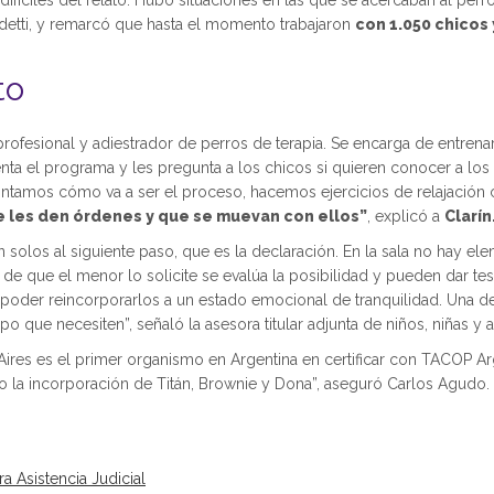
ifíciles del relato. Hubo situaciones en las que se acercaban al perro
indetti, y remarcó que hasta el momento trabajaron
con 1.050 chicos 
to
rofesional y adiestrador de perros de terapia. Se encarga de entrenar
senta el programa y les pregunta a los chicos si quieren conocer a los
 contamos cómo va a ser el proceso, hacemos ejercicios de relajació
 les den órdenes y que se muevan con ellos”
, explicó a
Clarín
an solos al siguiente paso, que es la declaración. En la sala no hay e
 de que el menor lo solicite se evalúa la posibilidad y pueden dar tes
oder reincorporarlos a un estado emocional de tranquilidad. Una de l
o que necesiten”, señaló la asesora titular adjunta de niños, niñas y 
Aires es el primer organismo en Argentina en certificar con TACOP Arg
ndo la incorporación de Titán, Brownie y Dona”, aseguró Carlos Agudo.
a Asistencia Judicial