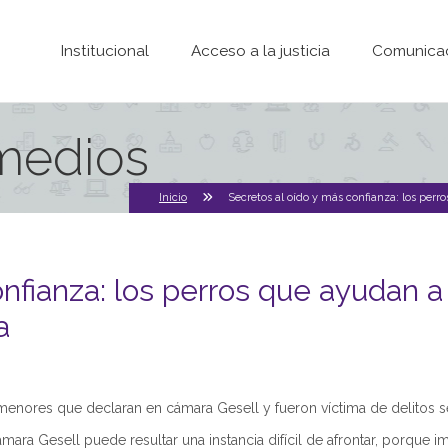
Pasar al contenido principal
Institucional
Acceso a la justicia
Comunica
 medios
Inicio
Secretos al oído y más confianza: los perro
nfianza: los perros que ayudan a 
a
nores que declaran en cámara Gesell y fueron víctima de delitos sexu
mara Gesell puede resultar una instancia difícil de afrontar, porque im