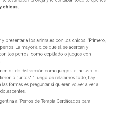
, le levantaban la oreja y le contaban todo lo que les
y chicas.
 y presentar a los animales con los chicos. “Primero,
 perros. La mayoría dice que sí, se acercan y
n con los perros, como cepillado o juegos con
.
lementos de distracción como juegos, e incluso los
timonio "juntos". “Luego de relatarnos todo, hay
as formas es preguntar si quieren volver a ver a
adolescentes.
entina a “Perros de Terapia Certificados para