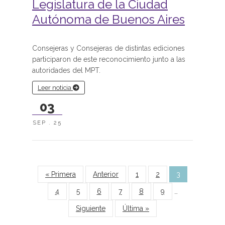
Legislatura de la Ciudad
Autónoma de Buenos Aires
Consejeras y Consejeras de distintas ediciones
participaron de este reconocimiento junto a las
autoridades del MPT.
Leer noticia
03
SEP . 25
Páginas
« Primera
Anterior
1
2
3
4
5
6
7
8
9
…
Siguiente
Última »