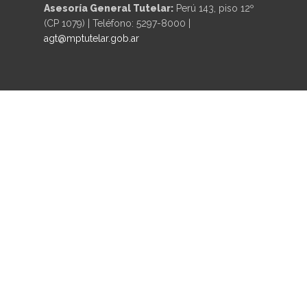
Asesoría General Tutelar:
Perú 143, piso 12º
(CP 1079) | Teléfono: 5297-8000 |
agt@mptutelar.gob.ar