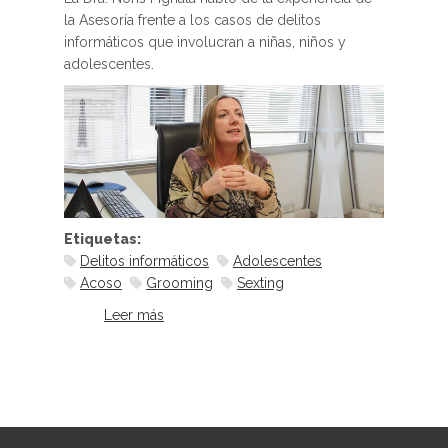
la Asesoría frente a los casos de delitos
informáticos que involucran a niñas, niños y
adolescentes.
Etiquetas:
Delitos informáticos
Adolescentes
Acoso
Grooming
Sexting
Leer más
sobre “El rol del Asesor está
centrado en que la víctima sea
respetada y que se alcance la
reparación que crea necesaria”