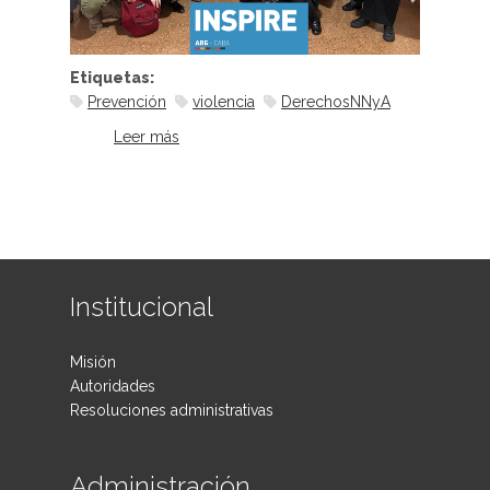
Etiquetas:
Prevención
violencia
DerechosNNyA
Leer más
sobre Proyecto INSPIRE
Institucional
Misión
Autoridades
Resoluciones administrativas
Administración