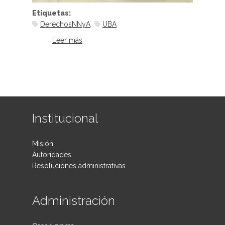
Etiquetas:
DerechosNNyA
UBA
Leer más
sobre El derecho de niñas, niños y
adolescentes a ser escuchados en
la UBA
Institucional
Misión
Autoridades
Resoluciones administrativas
Administración