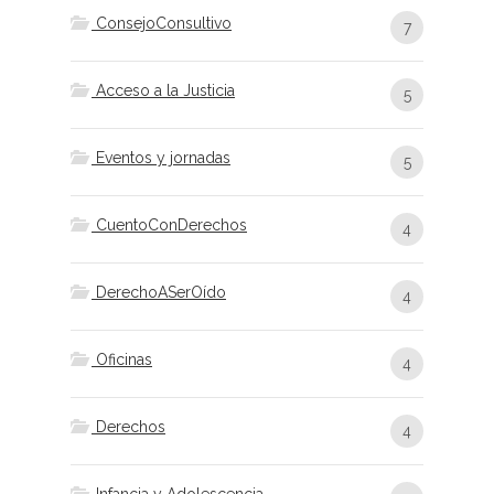
ConsejoConsultivo
7
Acceso a la Justicia
5
Eventos y jornadas
5
CuentoConDerechos
4
DerechoASerOído
4
Oficinas
4
Derechos
4