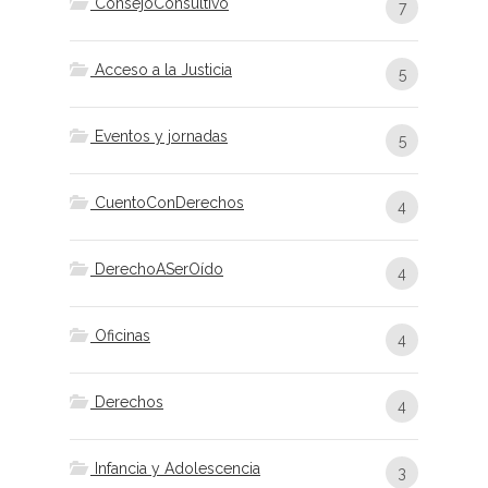
ConsejoConsultivo
7
Acceso a la Justicia
5
Eventos y jornadas
5
CuentoConDerechos
4
DerechoASerOído
4
Oficinas
4
Derechos
4
Infancia y Adolescencia
3