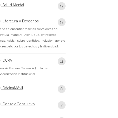
Salud Mental
13
Literatura y Derechos
12
á vas a encontrar reseñas sobre obras de
teratura infantil y juvenil, que, entre otros
mas, hablan sobre identidad, inclusión, género
el respeto por los derechos y la diversidad.
CCPA
11
esoría General Tutelar Adjunta de
dernización Institucional
OficinaMóvil
8
ConsejoConsultivo
7