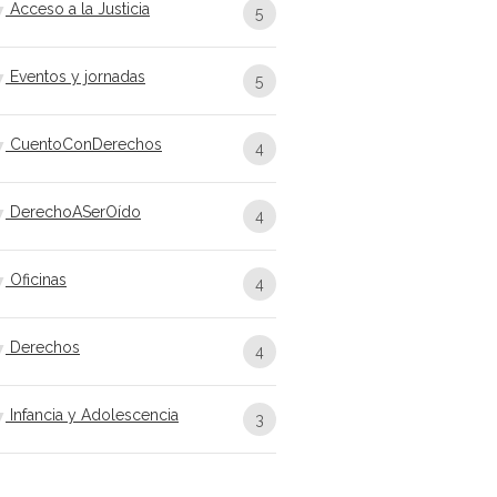
Acceso a la Justicia
5
Eventos y jornadas
5
CuentoConDerechos
4
DerechoASerOído
4
Oficinas
4
Derechos
4
Infancia y Adolescencia
3