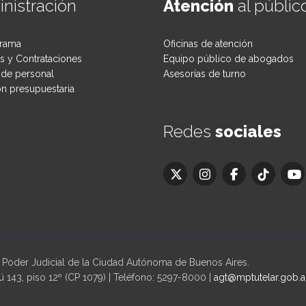
nistración
Atención
al públic
rama
Oficinas de atención
 y Contrataciones
Equipo público de abogados
de personal
Asesorías de turno
ón presupuestaria
Redes
sociales
oder Judicial de la Ciudad Autónoma de Buenos Aires.
 143, piso 12º (CP 1079) | Teléfono: 5297-8000 |
agt@mptutelar.gob.a