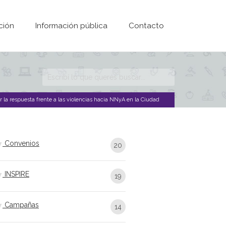
ción
Información pública
Contacto
Formulario de
búsqueda
 la respuesta frente a las violencias hacia NNyA en la Ciudad
Convenios
20
INSPIRE
19
Campañas
14