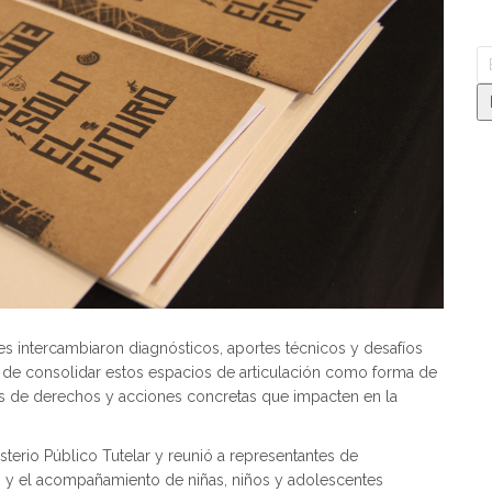
tes intercambiaron diagnósticos, aportes técnicos y desafíos
ia de consolidar estos espacios de articulación como forma de
s de derechos y acciones concretas que impacten en la
isterio Público Tutelar y reunió a representantes de
n y el acompañamiento de niñas, niños y adolescentes