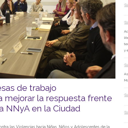
Ac
li
te
y 
As
Mo
sas de trabajo
a mejorar la respuesta frente
cia NNyA en la Ciudad
ontra las Violencias hacia Niñas, Niños y Adolescentes de la