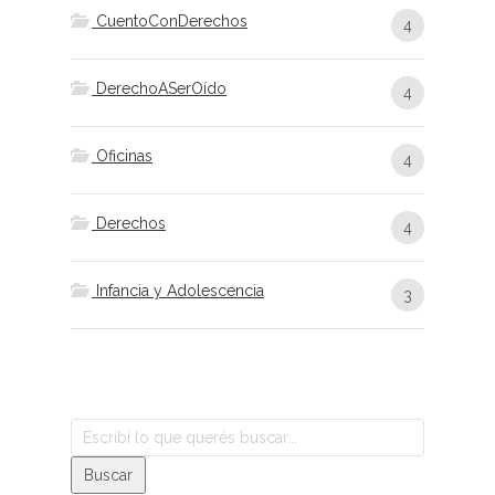
CuentoConDerechos
4
DerechoASerOído
4
Oficinas
4
Derechos
4
Infancia y Adolescencia
3