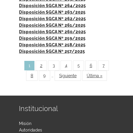
Disposición SGCA Nº 264/2025
Disposición SGCA Nº 263/2025
Disposición SGCA Nº 262/2025
Disposición SGCA Nº 261/2025
Disposición SGCA Nº 260/2025
Disposición SGCA Nº 259/2025
Disposición SGCA Nº 258/2025
Disposición SGCA Nº 257/2025
Páginas
1
2
3
4
5
6
7
8
9
…
Siguiente
Última »
Institucional
Misión
Autoridades