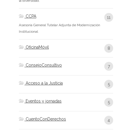
la diversidad.
CCPA
11
Asesoría General Tutelar Adjunta de Modernización
Institucional
OficinaMóvil
8
ConsejoConsultivo
7
Acceso a la Justicia
5
Eventos y jornadas
5
CuentoConDerechos
4