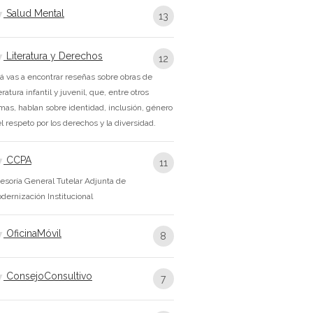
Salud Mental
13
Literatura y Derechos
12
á vas a encontrar reseñas sobre obras de
teratura infantil y juvenil, que, entre otros
mas, hablan sobre identidad, inclusión, género
el respeto por los derechos y la diversidad.
CCPA
11
esoría General Tutelar Adjunta de
dernización Institucional
OficinaMóvil
8
ConsejoConsultivo
7