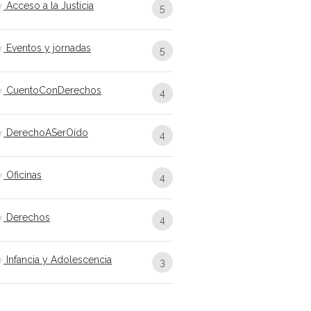
Acceso a la Justicia
5
Eventos y jornadas
5
CuentoConDerechos
4
DerechoASerOído
4
Oficinas
4
Derechos
4
Infancia y Adolescencia
3