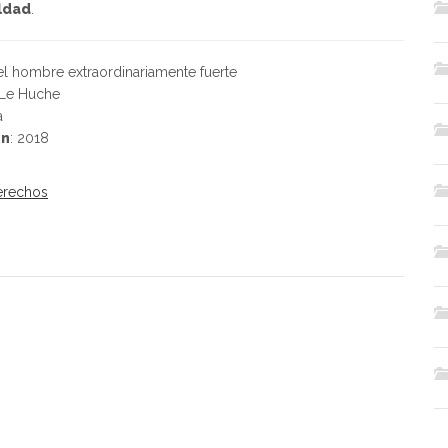
aldad
.
el hombre extraordinariamente fuerte
 Le Huche
a
ón
: 2018
Derechos