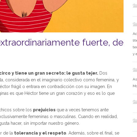
Ac
xtraordinariamente fuerte, de
li
te
y 
rco y tiene un gran secreto: le gusta tejer.
Dos
As
a, considerada en el imaginario colectivo como femenina, y
Mo
Héctor frágil o entrara en contradicción con su imagen. En
áginas es que Héctor tiene un gran corazón y eso es lo que
 chicos sobre los
prejuicios
que a veces tenemos ante
xclusivamente femeninas o masculinas. Cuando en realidad,
usta hacer, sin importar nuestro género.
ar de la
tolerancia y el respeto
. Además, sobre el final, se