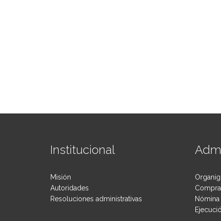
Institucional
Admi
Misión
Organig
Autoridades
Compras
Resoluciones administrativas
Nómina 
Ejecuci