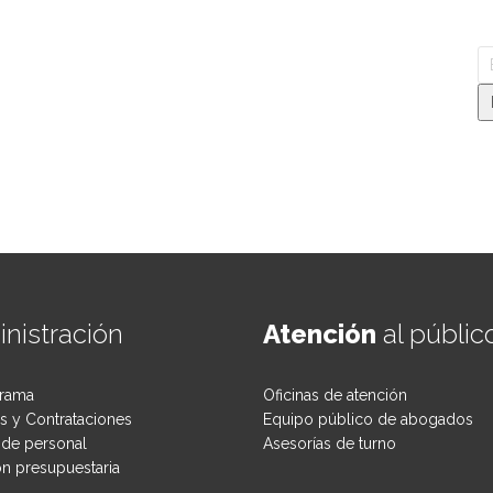
nistración
Atención
al públic
rama
Oficinas de atención
 y Contrataciones
Equipo público de abogados
de personal
Asesorías de turno
ón presupuestaria