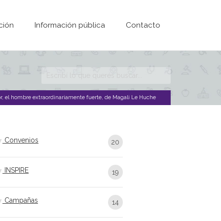
ción
Información pública
Contacto
Formulario de
búsqueda
r, el hombre extraordinariamente fuerte, de Magali Le Huche
Convenios
20
INSPIRE
19
Campañas
14