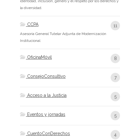
identidad, inclusión, género y el respeto por los derechos y
la diversidad.
CCPA
11
Asesoría General Tutelar Adjunta de Modernización
Institucional
OficinaMóvil
8
ConsejoConsultivo
7
Acceso a la Justicia
5
Eventos y jornadas
5
CuentoConDerechos
4