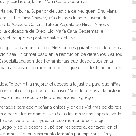
uía y cuidadora, la Lic. María Carla Cedermas.
nta del Tribunal Superior de Justicia de Neuquén, Dra. María
i, la Lic. Dina Chávez, jefa del área Infanto Juvenil del
se, la Asesora General Tutelar Adjunta de Niñas, Niños y
i, la cuidadora de Oreo, Lic. María Carla Cedermas, el
 y el equipo de profesionales del área.
os ejes fundamentales del Ministerio es garantizar el derecho a
ación sea un primer paso en la restitución de derechos. Así, los
s Especializada son dos herramientas que desde 2019 en la
ara atravesar ese momento difícil que es la declaración, con
desafío permitirá mejorar el acceso a la justicia para que niñas,
onfortable, seguro y restaurativo. “Agradecemos al Ministerio
reo a nuestro equipo de profesionales”, agregó.
ntrenados para acompañar a chicas y chicos víctimas de delitos
n a dar su testimonio en una Sala de Entrevistas Especializada
ulo afectivo que los ayuda en ese momento complejo.
uego, y se lo desensibilizó con respecto al contacto, en el
uestiones. Del entrenamiento también participaron Titán y