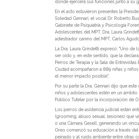
donde ejercerá sus funciones junto a su g
En el acto estuvieron presentes la Preside
Soledad Gennari, el vocal Dr. Roberto Busam
Gabinete de Psiquiatría y Psicología Foren
Adolescentes del MPT, Dra. Laura Grindett
adiestrador canino del MPT, Carlos Agudo,
La Dra. Laura Grindetti expresó: "Uno de l
ser oído y, en este sentido, que la declar
Perros de Terapia y la Sala de Entrevista
Ciudad acompañaron a 889 niñas y niños p
el menor impacto posible".
Por su parte la Dra. Gennari dijo que este 
niños y adolescentes estén en un ámbito c
Público Tutelar por la incorporación de O
Los perros de asistencia judicial están e
(grooming, abuso sexual, lesiones) que va
o una Cámara Gesell, generando un vínc
Oreo comenzó su educación a través del j
peinado y al ruido ambiente entre otras c