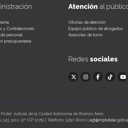
nistración
Atención
al públic
rama
Oficinas de atención
 y Contrataciones
Equipo público de abogados
de personal
Asesorías de turno
ón presupuestaria
Redes
sociales
oder Judicial de la Ciudad Autónoma de Buenos Aires.
 143, piso 12º (CP 1079) | Teléfono: 5297-8000 |
agt@mptutelar.gob.a