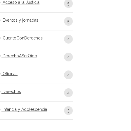
Acceso a la Justicia
5
Eventos y jornadas
5
CuentoConDerechos
4
DerechoASerOído
4
Oficinas
4
Derechos
4
Infancia y Adolescencia
3