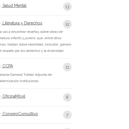
Salud Mental
13
Literatura y Derechos
12
á vas a encontrar reseñas sobre obras de
teratura infantil y juvenil, que, entre otros
mas, hablan sobre identidad, inclusión, género
el respeto por los derechos y la diversidad.
CCPA
11
esoría General Tutelar Adjunta de
dernización Institucional
OficinaMóvil
8
ConsejoConsultivo
7