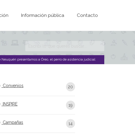
ción
Información pública
Contacto
Formulario de
búsqueda
e Neuquén presentamos a Óreo, el perro de asistencia judicial
Convenios
20
INSPIRE
19
Campañas
14