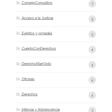
ConsejoConsultivo
7
Acceso a la Justicia
5
Eventos y jornadas
5
CuentoConDerechos
4
DerechoASerOído
4
Oficinas
4
Derechos
4
Infancia y Adolescencia
3