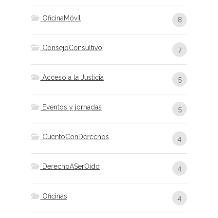
OficinaMóvil
8
ConsejoConsultivo
7
Acceso a la Justicia
5
Eventos y jornadas
5
CuentoConDerechos
4
DerechoASerOído
4
Oficinas
4