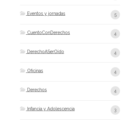
Eventos y jornadas
5
CuentoConDerechos
4
DerechoASerOído
4
Oficinas
4
Derechos
4
Infancia y Adolescencia
3