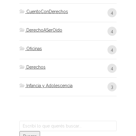
CuentoConDerechos
4
DerechoASerOído
4
Oficinas
4
Derechos
4
Infancia y Adolescencia
3