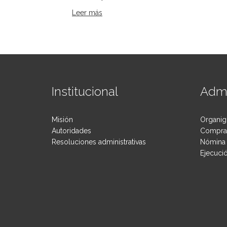
Leer más
sobre La Oficina Móvil en Mataderos
Institucional
Admi
Misión
Organig
Autoridades
Compras
Resoluciones administrativas
Nómina 
Ejecuci