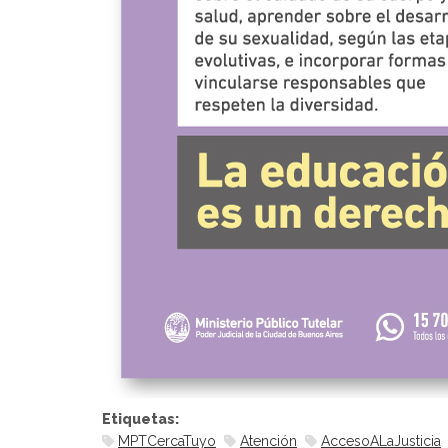
Etiquetas:
MPTCercaTuyo
Atención
AccesoALaJusticia