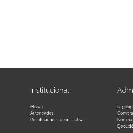
Institucional
Admi
Misión
Organig
Autoridades
Compras
Resoluciones administrativas
Nómina 
Ejecuci