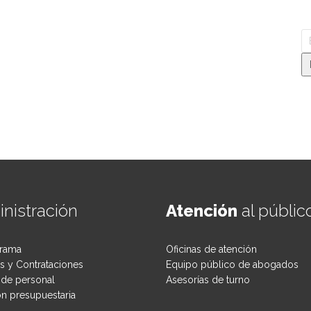
nistración
Atención
al públic
rama
Oficinas de atención
 y Contrataciones
Equipo público de abogados
de personal
Asesorías de turno
ón presupuestaria