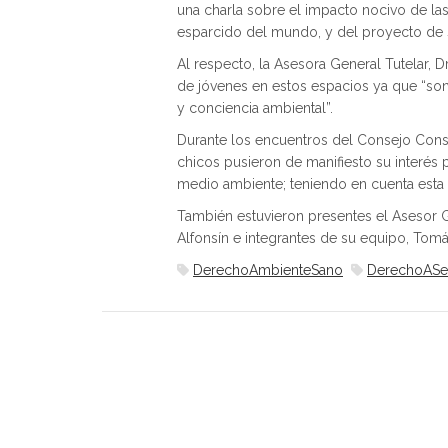
una charla sobre el impacto nocivo de las
esparcido del mundo, y del proyecto de s
Al respecto, la Asesora General Tutelar, Dr
de jóvenes en estos espacios ya que “son 
y conciencia ambiental”.
Durante los encuentros del Consejo Consul
chicos pusieron de manifiesto su interés p
medio ambiente; teniendo en cuenta esta in
También estuvieron presentes el Asesor Ge
Alfonsín e integrantes de su equipo, Tomá
DerechoAmbienteSano
DerechoASe