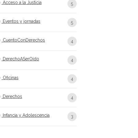
Acceso a la Justicia
5
Eventos y jornadas
5
CuentoConDerechos
4
DerechoASerOído
4
Oficinas
4
Derechos
4
Infancia y Adolescencia
3