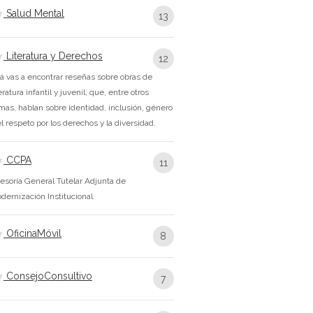
Salud Mental
13
Literatura y Derechos
12
á vas a encontrar reseñas sobre obras de
teratura infantil y juvenil, que, entre otros
mas, hablan sobre identidad, inclusión, género
el respeto por los derechos y la diversidad.
CCPA
11
esoría General Tutelar Adjunta de
dernización Institucional
OficinaMóvil
8
ConsejoConsultivo
7