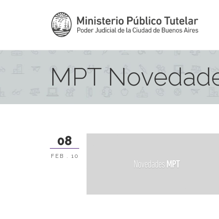
MPT Novedad
08
FEB . 10