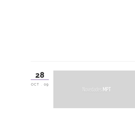
28
OCT . 09