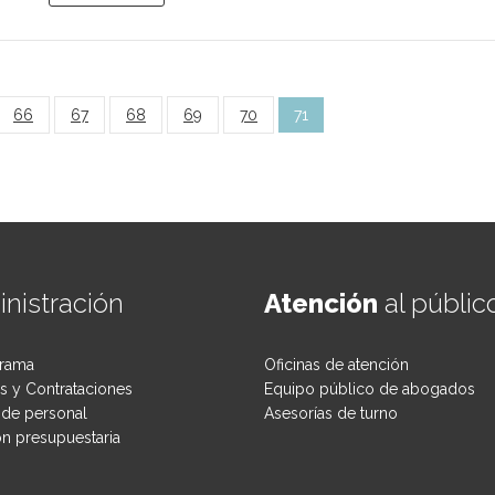
66
67
68
69
70
71
nistración
Atención
al públic
rama
Oficinas de atención
 y Contrataciones
Equipo público de abogados
de personal
Asesorías de turno
ón presupuestaria