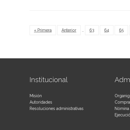
Páginas
« Primera
Anterior
…
63
64
65
Institucional
Admi
Misión
Organig
Autoridades
Compras
Resoluciones administrativas
Nómina 
Ejecuci