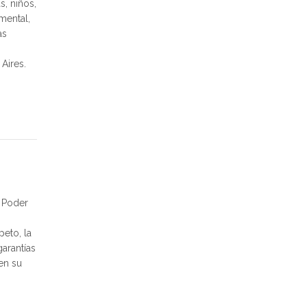
s, niños,
mental,
as
Aires.
l Poder
peto, la
arantías
en su