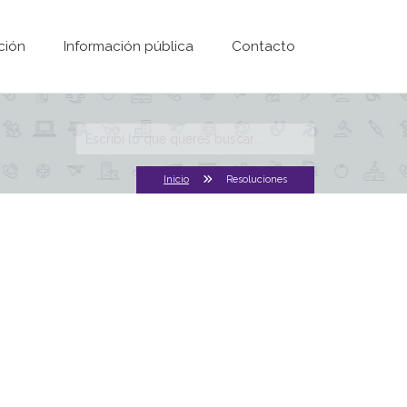
ción
Información pública
Contacto
Formulario de
búsqueda
Inicio
Resoluciones