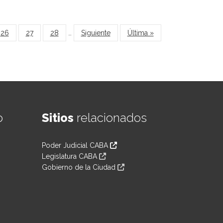
26
27
28
…
Siguiente
Última »
o
Sitios
relacionados
Poder Judicial CABA
Legislatura CABA
Gobierno de la Ciudad