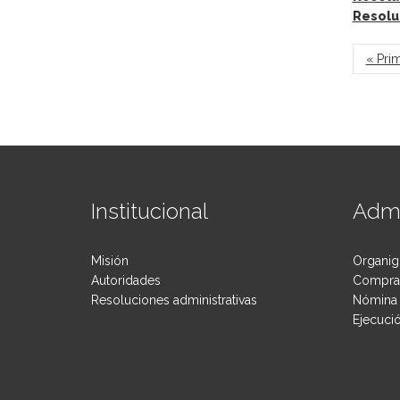
Resolu
Pág
« Pri
Institucional
Admi
Misión
Organig
Autoridades
Compras
Resoluciones administrativas
Nómina 
Ejecuci