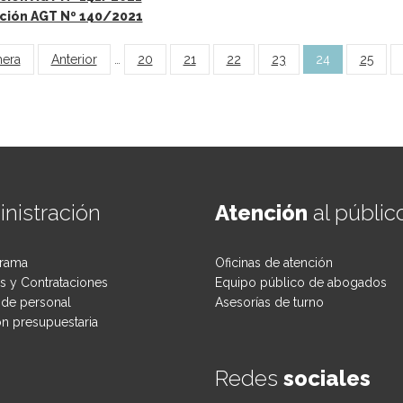
ción AGT Nº 140/2021
inas
mera
Anterior
…
20
21
22
23
24
25
nistración
Atención
al públic
rama
Oficinas de atención
 y Contrataciones
Equipo público de abogados
de personal
Asesorías de turno
ón presupuestaria
Redes
sociales