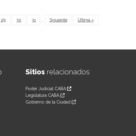
29
30
31
…
Siguiente
Última »
o
Sitios
relacionados
Poder Judicial CABA
Legislatura CABA
Gobierno de la Ciudad