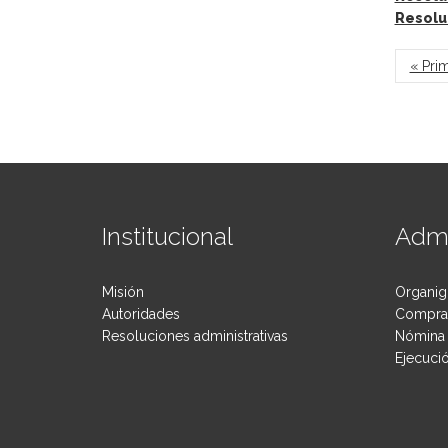
Resolu
Pág
« Pri
Institucional
Admi
Misión
Organig
Autoridades
Compras
Resoluciones administrativas
Nómina 
Ejecuci