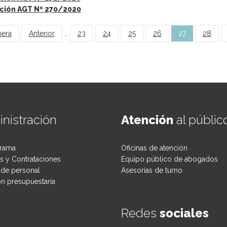
ción AGT Nº 270/2020
inas
mera
Anterior
…
23
24
25
26
27
28
nistración
Atención
al públic
rama
Oficinas de atención
 y Contrataciones
Equipo público de abogados
de personal
Asesorías de turno
ón presupuestaria
Redes
sociales