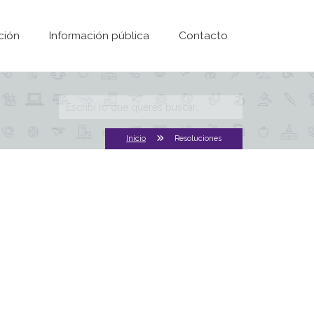
ción
Información pública
Contacto
Formulario de
búsqueda
Inicio
Resoluciones