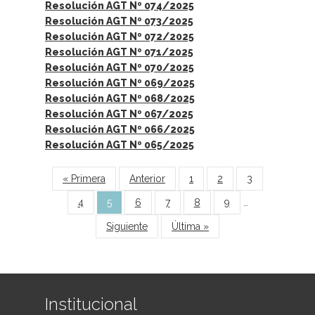
Resolución AGT Nº 074/2025
Resolución AGT Nº 073/2025
Resolución AGT Nº 072/2025
Resolución AGT Nº 071/2025
Resolución AGT Nº 070/2025
Resolución AGT Nº 069/2025
Resolución AGT Nº 068/2025
Resolución AGT Nº 067/2025
Resolución AGT Nº 066/2025
Resolución AGT Nº 065/2025
Páginas
« Primera
Anterior
1
2
3
4
5
6
7
8
9
…
Siguiente
Última »
Institucional