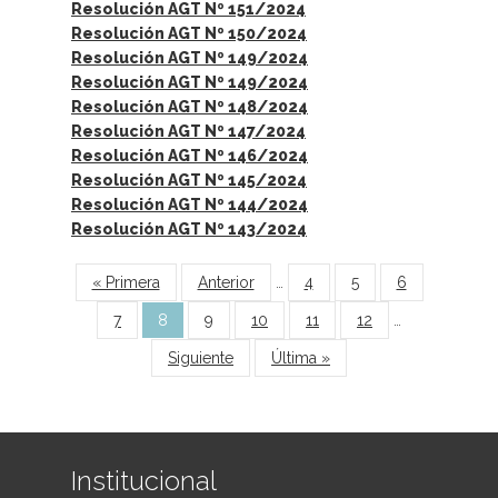
Resolución AGT Nº 151/2024
Resolución AGT Nº 150/2024
Resolución AGT Nº 149/2024
Resolución AGT Nº 149/2024
Resolución AGT Nº 148/2024
Resolución AGT Nº 147/2024
Resolución AGT Nº 146/2024
Resolución AGT Nº 145/2024
Resolución AGT Nº 144/2024
Resolución AGT Nº 143/2024
Páginas
« Primera
Anterior
…
4
5
6
7
8
9
10
11
12
…
Siguiente
Última »
Institucional