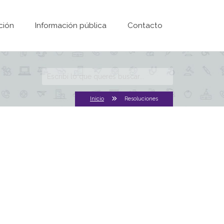
ción
Información pública
Contacto
Formulario de
búsqueda
Inicio
Resoluciones