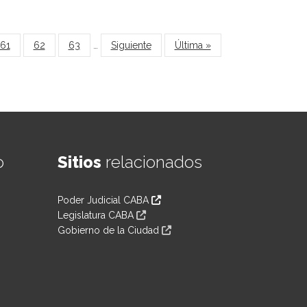
61
62
63
…
Siguiente
Última »
o
Sitios
relacionados
Poder Judicial CABA
Legislatura CABA
Gobierno de la Ciudad