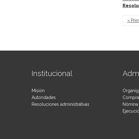
Resolu
Pág
« Pri
Institucional
Admi
Misión
Organig
Autoridades
Compras
Resoluciones administrativas
Nómina 
Ejecuci