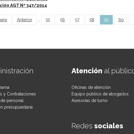
ción AGT Nº 347/2014
inas
mera
Anterior
…
55
56
57
58
59
60
nistración
Atención
al públic
rama
Oficinas de atención
 y Contrataciones
Equipo público de abogados
de personal
Asesorías de turno
ón presupuestaria
Redes
sociales