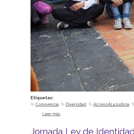
Etiquetas:
Convivencia
Diversidad
AccesoALaJusticia
Leer más
sobre Cuento con Derechos
Jornada Ley de Identida