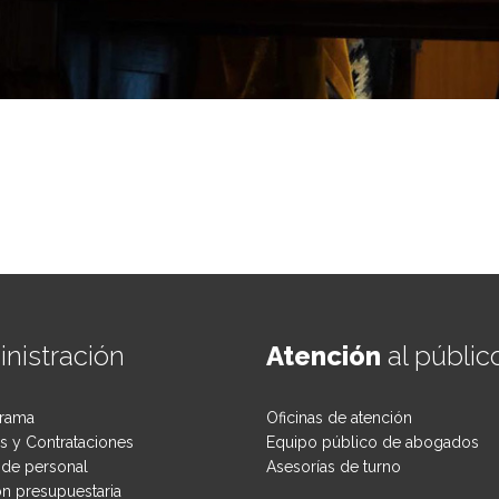
énero: desafíos pendientes
nistración
Atención
al públic
rama
Oficinas de atención
 y Contrataciones
Equipo público de abogados
de personal
Asesorías de turno
ón presupuestaria