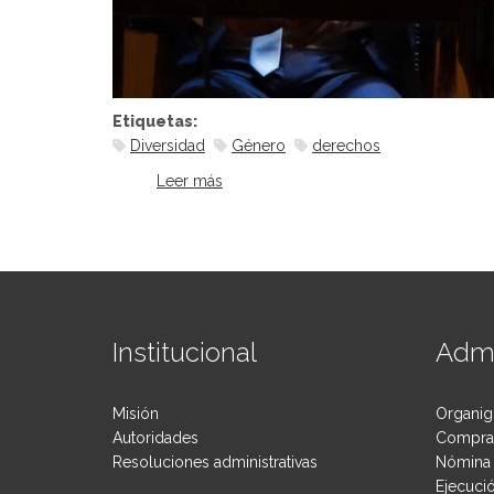
Etiquetas:
Diversidad
Género
derechos
Leer más
sobre Jornada Ley de Identidad de G
Institucional
Admi
Misión
Organig
Autoridades
Compras
Resoluciones administrativas
Nómina 
Ejecuci