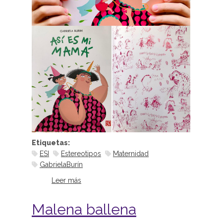
Etiquetas:
ESI
Estereotipos
Maternidad
GabrielaBurín
Leer más
sobre Así es mi mamá, de Gabriela
Burín
Malena ballena