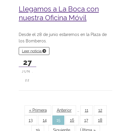
Llegamos a La Boca con
nuestra Oficina Móvil
Desde el 28 de junio estaremos en la Plaza de
los Bomberos.
Leer noticia
27
JUN .
22
Páginas
« Primera
Anterior
…
11
12
13
14
15
16
17
18
19
…
Siguiente
Última »